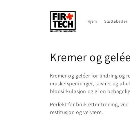
Gå videre
til
innholdet
Hjem
Støttebelter
S
Kremer og geléer
a
Kremer og geléer for lindring og re
m
muskelspenninger, stivhet og ubeh
blodsirkulasjon og gi en behagelig
l
Perfekt for bruk etter trening, ve
restitusjon og velvære.
i