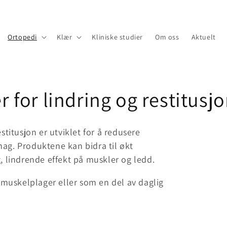
Ortopedi
Klær
Kliniske studier
Om oss
Aktuelt
 for lindring og restitusj
stitusjon er utviklet for å redusere
ag. Produktene kan bidra til økt
, lindrende effekt på muskler og ledd.
d muskelplager eller som en del av daglig