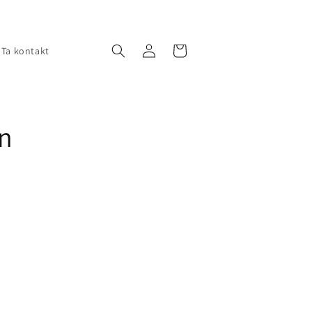
Logg
Handlekurv
Ta kontakt
inn
on